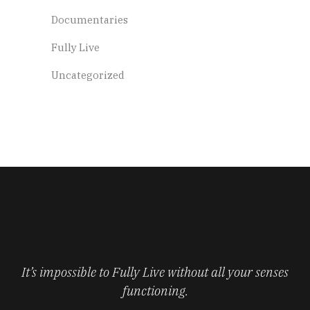
Documentaries
Fully Live
Uncategorized
It’s impossible to Fully Live without all your senses
functioning.