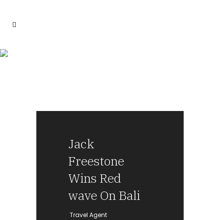
Jack
Freestone
Wins Red
wave On Bali
— Travel Agent