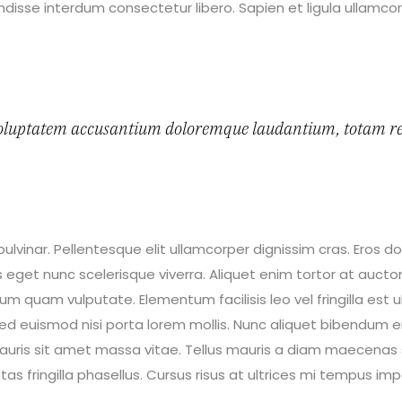
endisse interdum consectetur libero. Sapien et ligula ullamc
it voluptatem accusantium doloremque laudantium, totam r
 pulvinar. Pellentesque elit ullamcorper dignissim cras. Eros
s eget nunc scelerisque viverra. Aliquet enim tortor at auctor
m quam vulputate. Elementum facilisis leo vel fringilla est u
 sed euismod nisi porta lorem mollis. Nunc aliquet bibendum 
s mauris sit amet massa vitae. Tellus mauris a diam maecenas
 fringilla phasellus. Cursus risus at ultrices mi tempus im