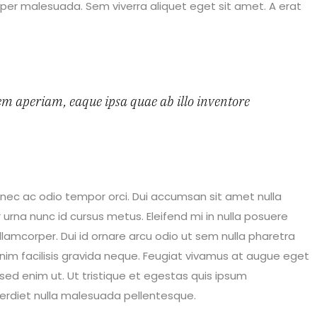
orper malesuada. Sem viverra aliquet eget sit amet. A erat
em aperiam, eaque ipsa quae ab illo inventore
 donec ac odio tempor orci. Dui accumsan sit amet nulla
 urna nunc id cursus metus. Eleifend mi in nulla posuere
llamcorper. Dui id ornare arcu odio ut sem nulla pharetra
enim facilisis gravida neque. Feugiat vivamus at augue eget
 sed enim ut. Ut tristique et egestas quis ipsum
perdiet nulla malesuada pellentesque.