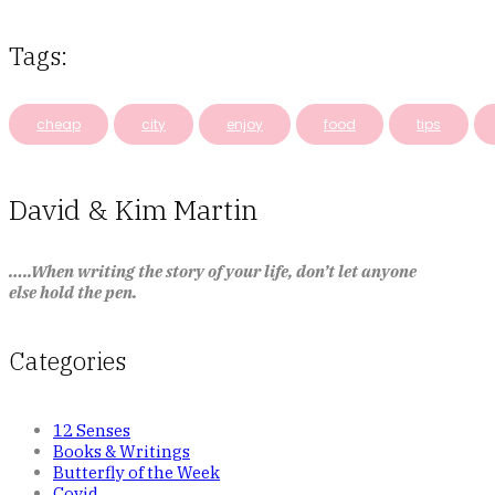
Tags:
cheap
city
enjoy
food
tips
David & Kim Martin
…..When writing the story of your life, don’t let anyone
else hold the pen.
Categories
12 Senses
Books & Writings
Butterfly of the Week
Covid