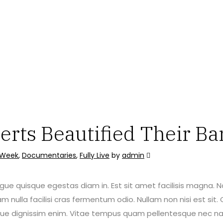
rts Beautified Their Ba
e Week
,
Documentaries
,
Fully Live
by
admin
gue quisque egestas diam in. Est sit amet facilisis magna.
m nulla facilisi cras fermentum odio. Nullam non nisi est s
esque dignissim enim. Vitae tempus quam pellentesque nec n