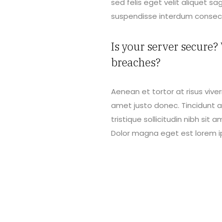
sed felis eget velit aliquet sa
suspendisse interdum consect
Is your server secure?
breaches?
Aenean et tortor at risus vive
amet justo donec. Tincidunt a
tristique sollicitudin nibh sit
Dolor magna eget est lorem i