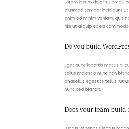
Lorem ipsum dolor sit amet, co
eiusmod tempor incididunt ut 
enim ad minim veniam, quis no
nisi ut aliquip ex ea commod
Do you build WordPres
Eget nunc lobortis mattis ali
tellus molestie nunc non blandi
phasellus egestas tellus rutrum
nunc sed blandit.
Does your team build
Luctus venenatis lectus magna 