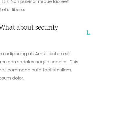
gittis. Non pulvinar neque laoreet
etur libero.
 What about security
rra adipiscing at. Amet dictum sit
rcu non sodales neque sodales. Duis
 amet commodo nulla facilisi nullam.
psum dolor.