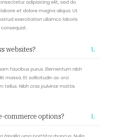
nsectetur adipisicing elit, sed do
labore et dolore magna aliqua. Ut
strud exercitation ullamco laboris
o consequat.
s websites?
quam faucibus purus. Elementum nibh
t massa. Et sollicitudin ac orci
 tellus. Nibh cras pulvinar mattis
 e-commerce options?
fringilla urna porttitor rhoncus. Nulla