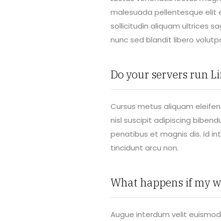
malesuada pellentesque elit 
sollicitudin aliquam ultrices sa
nunc sed blandit libero volutp
Do your servers run L
Cursus metus aliquam eleifend
nisl suscipit adipiscing bibe
penatibus et magnis dis. Id in
tincidunt arcu non.
What happens if my w
Augue interdum velit euismod 